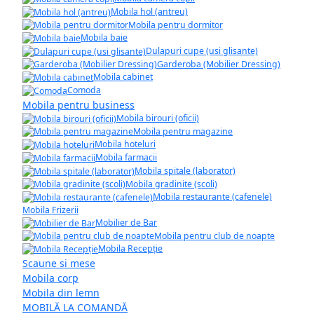
Mobila hol (antreu)
Mobila pentru dormitor
Mobila baie
Dulapuri cupe (usi glisante)
Garderoba (Mobilier Dressing)
Mobila cabinet
Comoda
Mobila pentru business
Mobila birouri (oficii)
Mobila pentru magazine
Mobila hoteluri
Mobila farmacii
Mobila spitale (laborator)
Mobila gradinite (scoli)
Mobila restaurante (cafenele)
Mobila Frizerii
Mobilier de Bar
Mobila pentru club de noapte
Mobila Recepție
Scaune si mese
Mobila corp
Mobila din lemn
MOBILĂ LA COMANDĂ