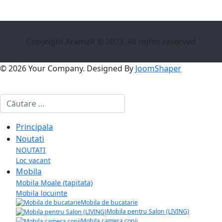
Copyright AramaR © 2023. All rights reserved
© 2026 Your Company. Designed By
JoomShaper
Cautare
Principala
Noutati
NOUTATI
Loc vacant
Mobila
Mobila Moale (tapitata)
Mobila locuinte
Mobila de bucatarie
Mobila pentru Salon (LIVING)
Mobila camera copii