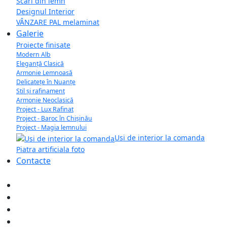
Scari din lemn
Designul Interior
VÂNZARE PAL melaminat
Galerie
Proiecte finisate
Modern Alb
Eleganță Clasică
Armonie Lemnoasă
Delicatețe în Nuanțe
Stil și rafinament
Armonie Neoclasică
Project - Lux Rafinat
Project - Baroc în Chișinău
Project - Magia lemnului
Usi de interior la comanda
Piatra artificiala foto
Contacte