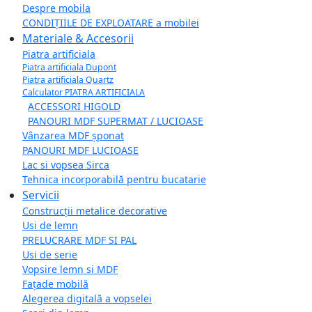
Despre mobila
CONDIȚIILE DE EXPLOATARE a mobilei
Materiale & Accesorii
Piatra artificiala
Piatra artificiala Dupont
Piatra artificiala Quartz
Calculator PIATRA ARTIFICIALA
ACCESSORI HIGOLD
PANOURI MDF SUPERMAT / LUCIOASE
Vânzarea MDF șponat
PANOURI MDF LUCIOASE
Lac si vopsea Sirca
Tehnica incorporabilă pentru bucatarie
Servicii
Construcții metalice decorative
Usi de lemn
PRELUCRARE MDF SI PAL
Usi de serie
Vopsire lemn si MDF
Fațade mobilă
Alegerea digitală a vopselei