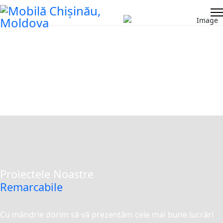
SCAUNE SI MESE
PRODUCEM SCAUNE SI MESE IN CHISINAU
Sunteți aici:
Home
Mobila
Scaune si mese
Scaun Lord
Proiectele Noastre
Remarcabile
Cu mândrie dorim să vă prezentăm cele mai bune lucrări